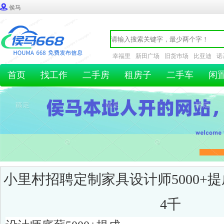

侯马
幸福里
新田广场
旧货市场
比亚迪
诺
首页
找工作
二手房
租房子
二手车
闲
小里村招聘定制家具设计师5000+
4千