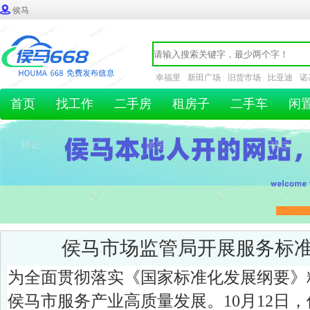

侯马
幸福里
新田广场
旧货市场
比亚迪
诺
首页
找工作
二手房
租房子
二手车
闲
侯马市场监管局开展服务标
为全面贯彻落实《国家标准化发展纲要》
侯马市服务产业高质量发展。10月12日